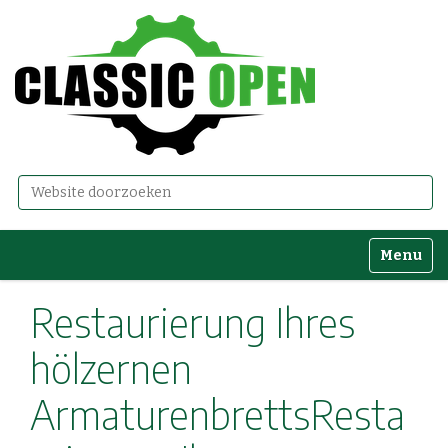
Zoek
Geavanceerd zoeken...
Toggle n
Restaurierung Ihres
hölzernen
ArmaturenbrettsResta