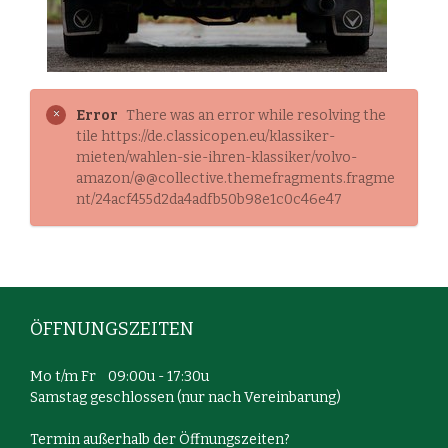
Error
There was an error while resolving the
tile https://de.classicopen.eu/klassiker-
mieten/wahlen-sie-ihren-klassiker/volvo-
amazon/@@collective.themefragments.fragme
nt/24acf455d2da4adfb50b98e1c0c46e47
ÖFFNUNGSZEITEN
Mo t/m Fr 09:00u - 17:30u
Samstag geschlossen (nur nach Vereinbarung)
Termin außerhalb der Öffnungszeiten?