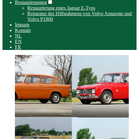
Restaurierungen
Restaurierung eines Jaguar E-Typs
Reparatur des Hilfsrahmens von Volvo Amazone und
Volvo P1800
Imparts
Kontakt
NL
EN
FR