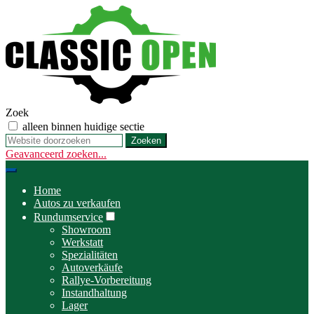
Zoek
alleen binnen huidige sectie
Geavanceerd zoeken...
Toggle
navigation
Home
Autos zu verkaufen
Rundumservice
Showroom
Werkstatt
Spezialitäten
Autoverkäufe
Rallye-Vorbereitung
Instandhaltung
Lager