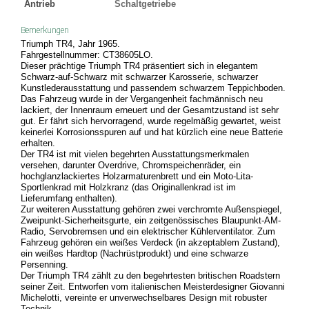
Antrieb
Schaltgetriebe
Bemerkungen
Triumph TR4, Jahr 1965.
Fahrgestellnummer: CT38605LO.
Dieser prächtige Triumph TR4 präsentiert sich in elegantem
Schwarz-auf-Schwarz mit schwarzer Karosserie, schwarzer
Kunstlederausstattung und passendem schwarzem Teppichboden.
Das Fahrzeug wurde in der Vergangenheit fachmännisch neu
lackiert, der Innenraum erneuert und der Gesamtzustand ist sehr
gut. Er fährt sich hervorragend, wurde regelmäßig gewartet, weist
keinerlei Korrosionsspuren auf und hat kürzlich eine neue Batterie
erhalten.
Der TR4 ist mit vielen begehrten Ausstattungsmerkmalen
versehen, darunter Overdrive, Chromspeichenräder, ein
hochglanzlackiertes Holzarmaturenbrett und ein Moto-Lita-
Sportlenkrad mit Holzkranz (das Originallenkrad ist im
Lieferumfang enthalten).
Zur weiteren Ausstattung gehören zwei verchromte Außenspiegel,
Zweipunkt-Sicherheitsgurte, ein zeitgenössisches Blaupunkt-AM-
Radio, Servobremsen und ein elektrischer Kühlerventilator. Zum
Fahrzeug gehören ein weißes Verdeck (in akzeptablem Zustand),
ein weißes Hardtop (Nachrüstprodukt) und eine schwarze
Persenning.
Der Triumph TR4 zählt zu den begehrtesten britischen Roadstern
seiner Zeit. Entworfen vom italienischen Meisterdesigner Giovanni
Michelotti, vereinte er unverwechselbares Design mit robuster
Technik.