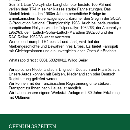
Sein 2,1-Liter-Vierzylinder-Langhubmotor leistete 105 PS und
verlieh dem TR4 in seiner Klasse starke Fahrleistungen. Das
Modell feierte in den 1960er-Jahren beachtliche Erfolge im
amerikanischen Tourenwagensport, darunter den Sieg in der SCCA
C-Production National Championship 1965. Auch bei bedeutenden
europäischen Rallyes wie der Tulpenrallye 1962/63, der Alpenrallye
1962/63, dem Lüttich–Sofia–Lüttich-Marathon 1962/63 und der
RAC Rallye 1962/63 war er vertreten.
Wer einen Triumph TR4 besitzt und fährt, wird Teil der
Markengeschichte und Bewahrer ihres Erbes. Es bietet Fahrspaß
mit Gleichgesinnten und ein unvergleichliches Open-Air-Erlebnis.
Whatsapp direct : 0031 683240411 Wilco Beijer
Wir sprechen Niederländisch, Englisch, Deutsch und Französisch.
Unsere Autos können mit Belgien, Niederländisch oder Deutsch
Registrierung geliefert werden.
Wir können mit der französischen Registrierung unterstützen.
Transport zu Ihnen nach Hause ist möglich.
Wir haben unsere eigene Werkstatt Anlage mit 30 Jahre Erfahrung
mit Oldtimern.
ÖFFNUNGSZEITEN