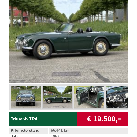
€ 19.500,=
Triumph TR4
Kilometerstand
66.441 km
Jahr
1963