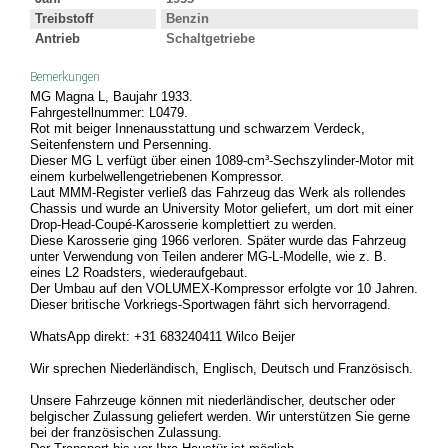
Treibstoff
Benzin
Antrieb
Schaltgetriebe
Bemerkungen
MG Magna L, Baujahr 1933.
Fahrgestellnummer: L0479.
Rot mit beiger Innenausstattung und schwarzem Verdeck,
Seitenfenstern und Persenning.
Dieser MG L verfügt über einen 1089-cm³-Sechszylinder-Motor mit
einem kurbelwellengetriebenen Kompressor.
Laut MMM-Register verließ das Fahrzeug das Werk als rollendes
Chassis und wurde an University Motor geliefert, um dort mit einer
Drop-Head-Coupé-Karosserie komplettiert zu werden.
Diese Karosserie ging 1966 verloren. Später wurde das Fahrzeug
unter Verwendung von Teilen anderer MG-L-Modelle, wie z. B.
eines L2 Roadsters, wiederaufgebaut.
Der Umbau auf den VOLUMEX-Kompressor erfolgte vor 10 Jahren.
Dieser britische Vorkriegs-Sportwagen fährt sich hervorragend.
WhatsApp direkt: +31 683240411 Wilco Beijer
Wir sprechen Niederländisch, Englisch, Deutsch und Französisch.
Unsere Fahrzeuge können mit niederländischer, deutscher oder
belgischer Zulassung geliefert werden. Wir unterstützen Sie gerne
bei der französischen Zulassung.