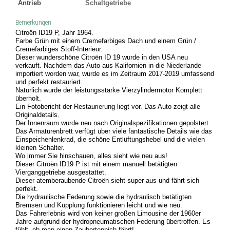
Antrieb
Schaltgetriebe
Bemerkungen
Citroën ID19 P, Jahr 1964.
Farbe Grün mit einem Cremefarbiges Dach und einem Grün /
Cremefarbiges Stoff-Interieur.
Dieser wunderschöne Citroën ID 19 wurde in den USA neu
verkauft. Nachdem das Auto aus Kalifornien in die Niederlande
importiert worden war, wurde es im Zeitraum 2017-2019 umfassend
und perfekt restauriert.
Natürlich wurde der leistungsstarke Vierzylindermotor Komplett
überholt.
Ein Fotobericht der Restaurierung liegt vor. Das Auto zeigt alle
Originaldetails.
Der Innenraum wurde neu nach Originalspezifikationen gepolstert.
Das Armaturenbrett verfügt über viele fantastische Details wie das
Einspeichenlenkrad, die schöne Entlüftungshebel und die vielen
kleinen Schalter.
Wo immer Sie hinschauen, alles sieht wie neu aus!
Dieser Citroën ID19 P ist mit einem manuell betätigten
Vierganggetriebe ausgestattet.
Dieser atemberaubende Citroën sieht super aus und fährt sich
perfekt.
Die hydraulische Federung sowie die hydraulisch betätigten
Bremsen und Kupplung funktionieren leicht und wie neu.
Das Fahrerlebnis wird von keiner großen Limousine der 1960er
Jahre aufgrund der hydropneumatischen Federung übertroffen. Es
fühlt, ob man einen Zauberteppich fährt!