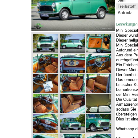
Jahr
Treibstoff
Antrieb
Bemerkungen
Mini Special
Dieser wunde
Dieser hellg
Mini Specia
Aufgrund ein
Aus dem Pro
durchgeführ
Ein Fotoberi
Dieser Mini 
Der überholt
Das erneuer
britischer K
bemerkenswe
der Mini Re
Die Qualität
Armaturenbr
sodass Sie 
übersteigen
Dies ist ein
Whatsapp di