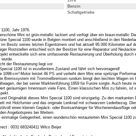
1976
Benzin
Schaltgetriebe
 1100, Jahr 1976.
rschöne Mini ist grün-metallic lackiert und verfügt über ein braun-metallic D
rüne Special 1100 wurde in Belgien montiert und anschließend in den Niederla
l im Besitz seines letzten Eigentümers und hat aktuell 95.000 Kilometer auf 
iger Roststellen entschied sich der Besitzer für eine Reparatur und Neulackie
jekt entwickelte sich eine umfassende Restaurierung und Überholung durch ei
t wurde.
cht der Restaurierung liegt vor.
Special 1100 ist in exzellentem Zustand und fährt sich hervorragend!
e 1098-cm³-Motor leistet 46 PS und verleiht dem Mini eine spritzige Performa
te Bremssystem mit Trommelbremsen rundum bringt den leichten Wagen im H
ultwagen, der bei seiner Markteinführung 1959 für Furore sorgte. Auch heute n
rt geräumigen Innenraum viele Fans. Einen klassischen Mini zu fahren, ist 
spekt.
 und Originalität dieses Mini Special 1100 sind einzigartig. Zu den markanten
ett mit Holzfurnier und das originale Lenkrad mit schwarzem Lederbezug. Dies
stilvoll einen kleinen Gepäck- oder Bootsanhänger für Wochenendausflüge od
 den Angebotspreis bei Weitem.
e einmalige Gelegenheit, einen wunderschön restaurierten Mini Special 1100 z
rect : 0031 683240411 Wilco Beijer