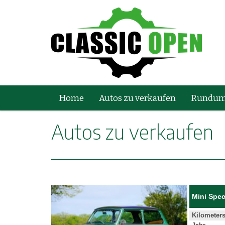
Home
Autos zu verkaufen
Rundum
Autos zu verkaufen
Mini Spec
Kilometer