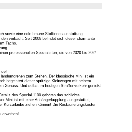
ach sowie eine edle braune Stoffinnenausstattung.
nden verkauft. Seit 2009 befindet sich dieser charmante
dem Tacho.
rung.
nen professionellen Spezialisten, die von 2020 bis 2024
nce!
andumdrehen zum Stehen. Der klassische Mini ist ein
och begeistert dieser spritzige Kleinwagen mit seinem
ein Genuss. Und selbst im heutigen Straßenverkehr genießt
 Details des Special 1100 gehören das schlichte
er Mini ist mit einer Anhängerkupplung ausgestattet,
er Kurzurlaube ziehen können! Die Restaurierungskosten
u erwerben!