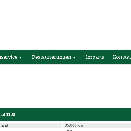
service
Restaurierungen
Imparts
Kontak
ial 1100
stand
95.000 km