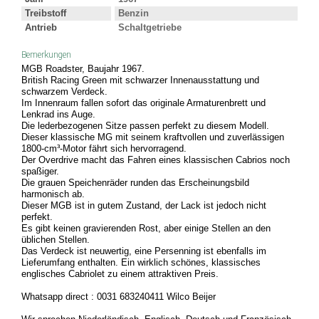
Treibstoff
Benzin
Antrieb
Schaltgetriebe
Bemerkungen
MGB Roadster, Baujahr 1967.
British Racing Green mit schwarzer Innenausstattung und
schwarzem Verdeck.
Im Innenraum fallen sofort das originale Armaturenbrett und
Lenkrad ins Auge.
Die lederbezogenen Sitze passen perfekt zu diesem Modell.
Dieser klassische MG mit seinem kraftvollen und zuverlässigen
1800-cm³-Motor fährt sich hervorragend.
Der Overdrive macht das Fahren eines klassischen Cabrios noch
spaßiger.
Die grauen Speichenräder runden das Erscheinungsbild
harmonisch ab.
Dieser MGB ist in gutem Zustand, der Lack ist jedoch nicht
perfekt.
Es gibt keinen gravierenden Rost, aber einige Stellen an den
üblichen Stellen.
Das Verdeck ist neuwertig, eine Persenning ist ebenfalls im
Lieferumfang enthalten. Ein wirklich schönes, klassisches
englisches Cabriolet zu einem attraktiven Preis.
Whatsapp direct : 0031 683240411 Wilco Beijer