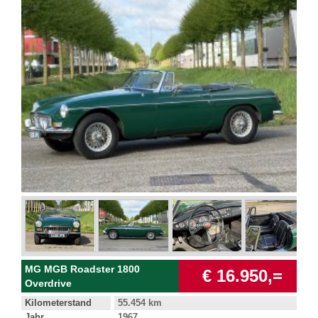
MG MGB Roadster 1800
€ 16.950,=
Overdrive
Kilometerstand
55.454 km
Jahr
1967