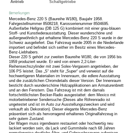
Antrieb
Schaltgetriebe
Bemerkungen
Mercedes-Benz 220 S (Baureihe W180), Baujahr 1958.
Fahrgestellnummer 8508218, Karosserienummer 8504695.
Außenfarbe Hellgrau (DB 125 G) kombiniert mit einer grau-blauen
Stoff- und Kunstlederausstattung. Dieser wunderschöne und
außergewöhnlich gut erhaltene Mercedes-Benz 220 S wurde in der
Schweiz ausgeliefert. Das Fahrzeug wurde 2005 in die Niederlande
importiert und befindet sich seither im Besitz eines Mercedes-
Benz-Liebhabers.
Dieser 220 S gehört zur zweiten Baureihe W180, die von 1956 bis
1959 produziert wurde. Er wird von einem 2,2-Liter-
Reihensechszylinder mit zwei Solex-Vergasern angetrieben, der
106 PS leistet. Das „S“ steht für „Super“ und verweist auf die
hochwertigeren Materialien im Innenraum, die edlere Ausstattung
und die zusätzlichen Chromdetails dieser Version. Der Innenraum
besticht durch wunderschöne Holzapplikationen am Armaturenbrett
und an den Fenstern. Das Fahrzeug ist mit dem damals
fortschrittlichsten Becker-Radio ausgestattet: dem Mexico mit
motorbetriebener Sendersuche (Dieses alte Röhrenradio ist
ungetestet und ist im Auto zur Ausstellungszwecken und wird
verkauft als Dekoration). Dieser elegante Mercedes-Benz
präsentiert sich als hervorragend erhaltenes Originalfahrzeug in
sehr gutem Zustand.
Der Wagen muss irgendwann restauriert oder hochwertig neu
lackiert worden sein, da Lack und Gummiteile nach 68 Jahren
normalerweise deutliche Älter- und Gebrauchsspuren aufweisen