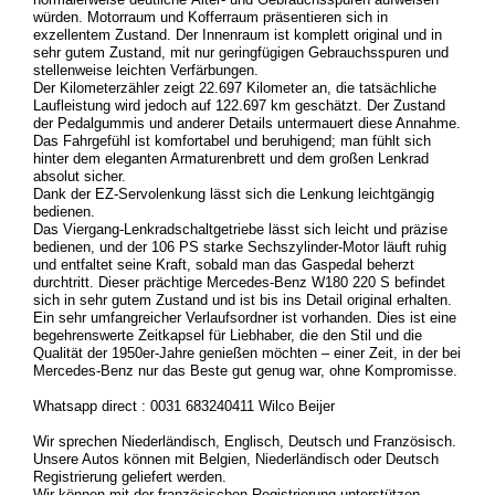
würden. Motorraum und Kofferraum präsentieren sich in
exzellentem Zustand. Der Innenraum ist komplett original und in
sehr gutem Zustand, mit nur geringfügigen Gebrauchsspuren und
stellenweise leichten Verfärbungen.
Der Kilometerzähler zeigt 22.697 Kilometer an, die tatsächliche
Laufleistung wird jedoch auf 122.697 km geschätzt. Der Zustand
der Pedalgummis und anderer Details untermauert diese Annahme.
Das Fahrgefühl ist komfortabel und beruhigend; man fühlt sich
hinter dem eleganten Armaturenbrett und dem großen Lenkrad
absolut sicher.
Dank der EZ-Servolenkung lässt sich die Lenkung leichtgängig
bedienen.
Das Viergang-Lenkradschaltgetriebe lässt sich leicht und präzise
bedienen, und der 106 PS starke Sechszylinder-Motor läuft ruhig
und entfaltet seine Kraft, sobald man das Gaspedal beherzt
durchtritt. Dieser prächtige Mercedes-Benz W180 220 S befindet
sich in sehr gutem Zustand und ist bis ins Detail original erhalten.
Ein sehr umfangreicher Verlaufsordner ist vorhanden. Dies ist eine
begehrenswerte Zeitkapsel für Liebhaber, die den Stil und die
Qualität der 1950er-Jahre genießen möchten – einer Zeit, in der bei
Mercedes-Benz nur das Beste gut genug war, ohne Kompromisse.
Whatsapp direct : 0031 683240411 Wilco Beijer
Wir sprechen Niederländisch, Englisch, Deutsch und Französisch.
Unsere Autos können mit Belgien, Niederländisch oder Deutsch
Registrierung geliefert werden.
Wir können mit der französischen Registrierung unterstützen.